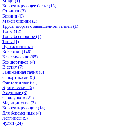
Миди (1)
Корректирующее белье (13)
Стринги (3)
Бикини (6)
Макси бикини (2)
Трусы-шорты с завышенной талией (1)
Топы (12)
Топы бесшовное (1)
Топы (1)
Чулки/колготки
Колготки (146)
Классические (65)
Без шортиков (4)
В сетку (7)
Заниженная талия (8)
C шортиками (5)
Фантазийные (61)
Эротические (5)
Ажурные (3)
С рисунком (21)
Медицинские (2)
Корректирующие (14)
Для беременных (4)
Леггинсы (9)
Чулки (24)