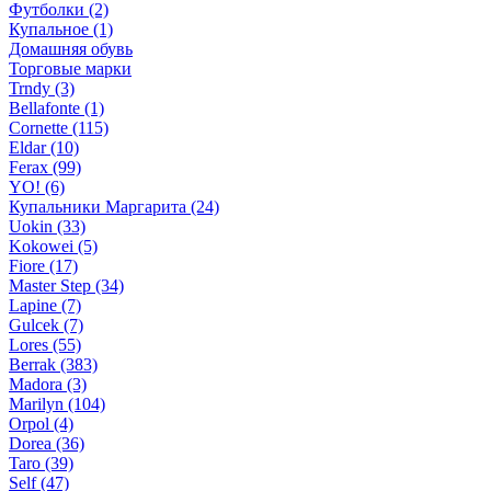
Футболки (2)
Купальное (1)
Домашняя обувь
Торговые марки
Trndy (3)
Bellafonte (1)
Cornette (115)
Eldar (10)
Ferax (99)
YO! (6)
Купальники Маргарита (24)
Uokin (33)
Kokowei (5)
Fiore (17)
Master Step (34)
Lapine (7)
Gulcek (7)
Lores (55)
Berrak (383)
Madora (3)
Marilyn (104)
Orpol (4)
Dorea (36)
Taro (39)
Self (47)