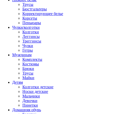
Трусы
Бюстгальтеры
Корректирующее белье
Корсеты
Пеньюары
Чулки/колготки
Колготки
Леггинсы
Треггинсы
Чулки
Гетры
Мужчинам
Комплекты
Костюмы
Брюки
Трусы
Майки
Детям
Колготки детские
Носки детские
Мальчики
Девочки
Пинетки
Домашняя обувь