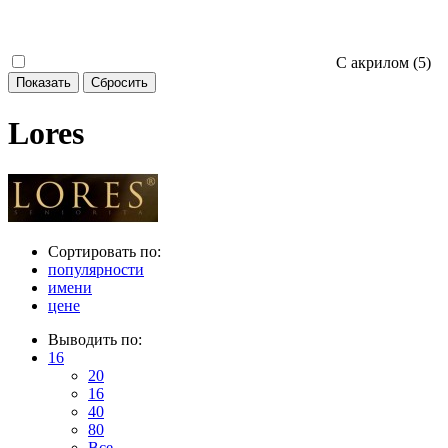
С акрилом (
5
)
Lores
Сортировать по:
популярности
имени
цене
Выводить по:
16
20
16
40
80
Все