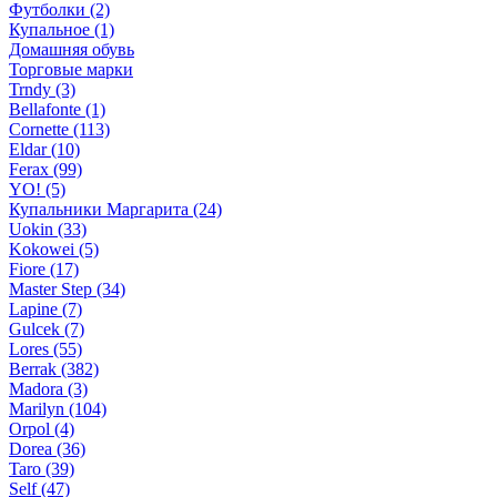
Футболки (2)
Купальное (1)
Домашняя обувь
Торговые марки
Trndy (3)
Bellafonte (1)
Cornette (113)
Eldar (10)
Ferax (99)
YO! (5)
Купальники Маргарита (24)
Uokin (33)
Kokowei (5)
Fiore (17)
Master Step (34)
Lapine (7)
Gulcek (7)
Lores (55)
Berrak (382)
Madora (3)
Marilyn (104)
Orpol (4)
Dorea (36)
Taro (39)
Self (47)