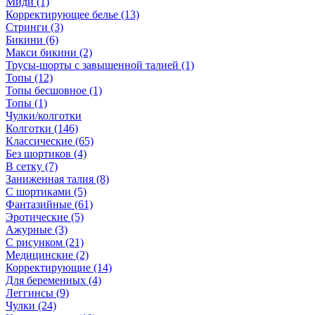
Миди (1)
Корректирующее белье (13)
Стринги (3)
Бикини (6)
Макси бикини (2)
Трусы-шорты с завышенной талией (1)
Топы (12)
Топы бесшовное (1)
Топы (1)
Чулки/колготки
Колготки (146)
Классические (65)
Без шортиков (4)
В сетку (7)
Заниженная талия (8)
C шортиками (5)
Фантазийные (61)
Эротические (5)
Ажурные (3)
С рисунком (21)
Медицинские (2)
Корректирующие (14)
Для беременных (4)
Леггинсы (9)
Чулки (24)