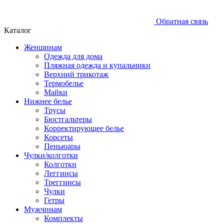
Обратная связь
Каталог
Женщинам
Одежда для дома
Пляжная одежда и купальники
Верхний трикотаж
Термобелье
Майки
Нижнее белье
Трусы
Бюстгальтеры
Корректирующее белье
Корсеты
Пеньюары
Чулки/колготки
Колготки
Леггинсы
Треггинсы
Чулки
Гетры
Мужчинам
Комплекты