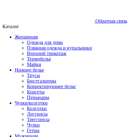
Обратная связь
Каталог
Женщинам
Одежда для дома
Пляжная одежда и купальники
Верхний трикотаж
Термобелье
Майки
Нижнее белье
Трусы
Бюстгальтеры
Корректирующее белье
Корсеты
Пеньюары
Чулки/колготки
Колготки
Леггинсы
Треггинсы
Чулки
Гетры
Мужчинам