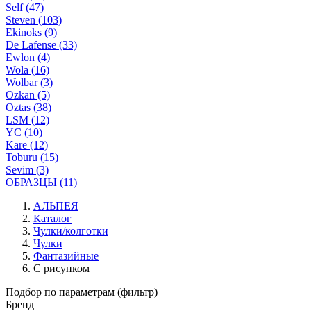
Self (47)
Steven (103)
Ekinoks (9)
De Lafense (33)
Ewlon (4)
Wola (16)
Wolbar (3)
Ozkan (5)
Oztas (38)
LSM (12)
YC (10)
Kare (12)
Toburu (15)
Sevim (3)
ОБРАЗЦЫ (11)
АЛЬПЕЯ
Каталог
Чулки/колготки
Чулки
Фантазийные
С рисунком
Подбор по параметрам (фильтр)
Бренд