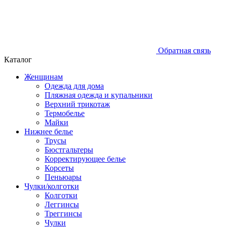
Обратная связь
Каталог
Женщинам
Одежда для дома
Пляжная одежда и купальники
Верхний трикотаж
Термобелье
Майки
Нижнее белье
Трусы
Бюстгальтеры
Корректирующее белье
Корсеты
Пеньюары
Чулки/колготки
Колготки
Леггинсы
Треггинсы
Чулки