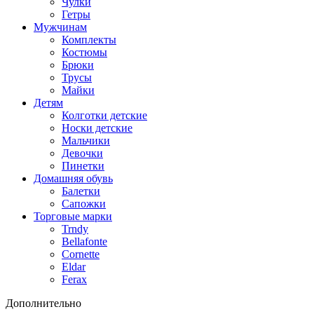
Чулки
Гетры
Мужчинам
Комплекты
Костюмы
Брюки
Трусы
Майки
Детям
Колготки детские
Носки детские
Мальчики
Девочки
Пинетки
Домашняя обувь
Балетки
Сапожки
Торговые марки
Trndy
Bellafonte
Cornette
Eldar
Ferax
Дополнительно