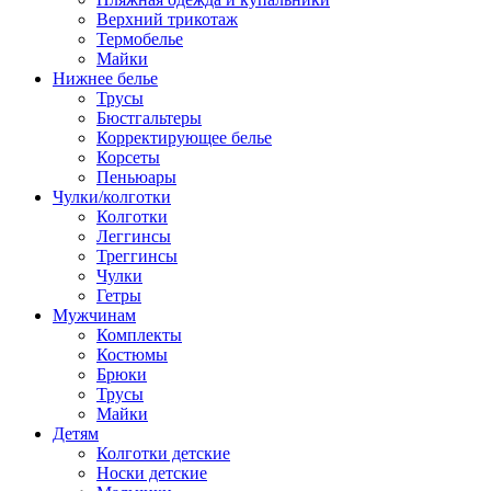
Верхний трикотаж
Термобелье
Майки
Нижнее белье
Трусы
Бюстгальтеры
Корректирующее белье
Корсеты
Пеньюары
Чулки/колготки
Колготки
Леггинсы
Треггинсы
Чулки
Гетры
Мужчинам
Комплекты
Костюмы
Брюки
Трусы
Майки
Детям
Колготки детские
Носки детские