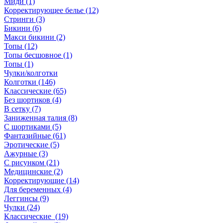
Миди (1)
Корректирующее белье (12)
Стринги (3)
Бикини (6)
Макси бикини (2)
Топы (12)
Топы бесшовное (1)
Топы (1)
Чулки/колготки
Колготки (146)
Классические (65)
Без шортиков (4)
В сетку (7)
Заниженная талия (8)
C шортиками (5)
Фантазийные (61)
Эротические (5)
Ажурные (3)
С рисунком (21)
Медицинские (2)
Корректирующие (14)
Для беременных (4)
Леггинсы (9)
Чулки (24)
Классические (19)