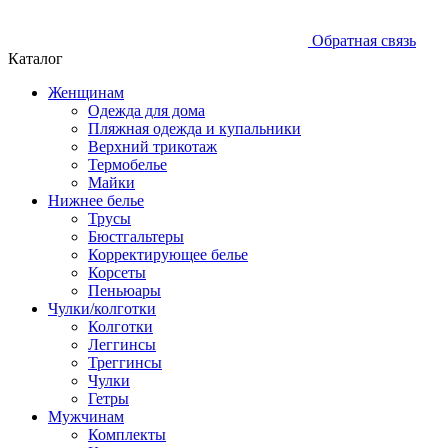
Обратная связь
Каталог
Женщинам
Одежда для дома
Пляжная одежда и купальники
Верхний трикотаж
Термобелье
Майки
Нижнее белье
Трусы
Бюстгальтеры
Корректирующее белье
Корсеты
Пеньюары
Чулки/колготки
Колготки
Леггинсы
Треггинсы
Чулки
Гетры
Мужчинам
Комплекты