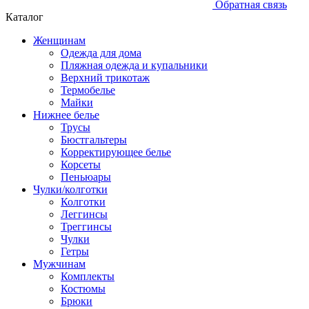
Обратная связь
Каталог
Женщинам
Одежда для дома
Пляжная одежда и купальники
Верхний трикотаж
Термобелье
Майки
Нижнее белье
Трусы
Бюстгальтеры
Корректирующее белье
Корсеты
Пеньюары
Чулки/колготки
Колготки
Леггинсы
Треггинсы
Чулки
Гетры
Мужчинам
Комплекты
Костюмы
Брюки