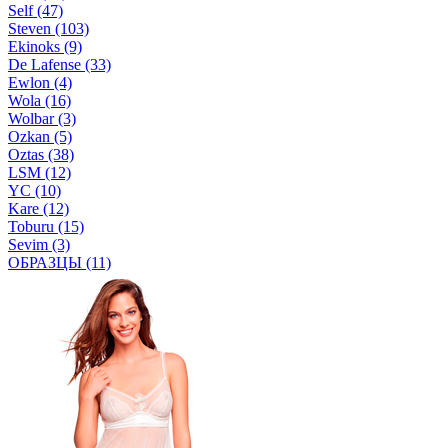
Self (47)
Steven (103)
Ekinoks (9)
De Lafense (33)
Ewlon (4)
Wola (16)
Wolbar (3)
Ozkan (5)
Oztas (38)
LSM (12)
YC (10)
Kare (12)
Toburu (15)
Sevim (3)
ОБРАЗЦЫ (11)