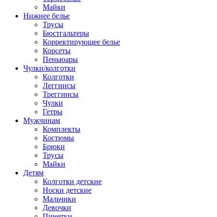
Майки
Нижнее белье
Трусы
Бюстгальтеры
Корректирующее белье
Корсеты
Пеньюары
Чулки/колготки
Колготки
Леггинсы
Треггинсы
Чулки
Гетры
Мужчинам
Комплекты
Костюмы
Брюки
Трусы
Майки
Детям
Колготки детские
Носки детские
Мальчики
Девочки
Пинетки