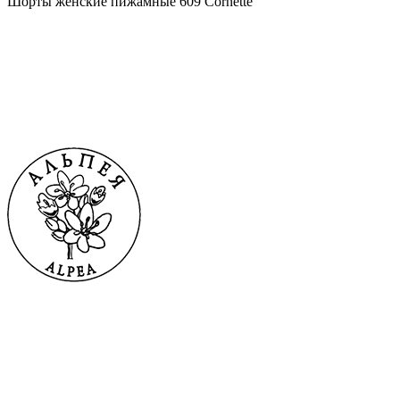
Шорты женские пижамные 609 Cornette