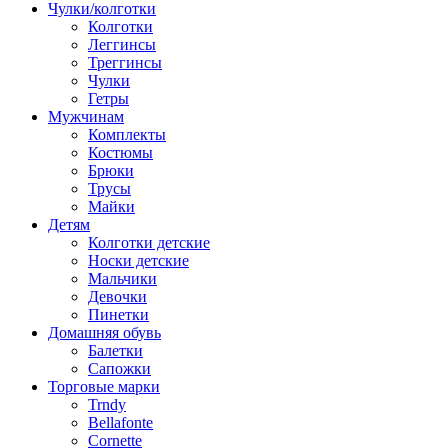
Чулки/колготки
Колготки
Леггинсы
Треггинсы
Чулки
Гетры
Мужчинам
Комплекты
Костюмы
Брюки
Трусы
Майки
Детям
Колготки детские
Носки детские
Мальчики
Девочки
Пинетки
Домашняя обувь
Балетки
Сапожки
Торговые марки
Trndy
Bellafonte
Cornette