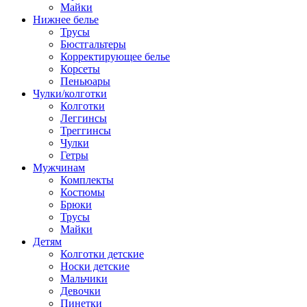
Майки
Нижнее белье
Трусы
Бюстгальтеры
Корректирующее белье
Корсеты
Пеньюары
Чулки/колготки
Колготки
Леггинсы
Треггинсы
Чулки
Гетры
Мужчинам
Комплекты
Костюмы
Брюки
Трусы
Майки
Детям
Колготки детские
Носки детские
Мальчики
Девочки
Пинетки