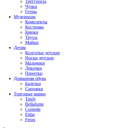
Треггинсы
Чулки
Гетры
Мужчинам
Комплекты
Костюмы
Брюки
Трусы
Майки
Детям
Колготки детские
Носки детские
Мальчики
Девочки
Пинетки
Домашняя обувь
Балетки
Сапожки
Торговые марки
Trndy
Bellafonte
Cornette
Eldar
Ferax