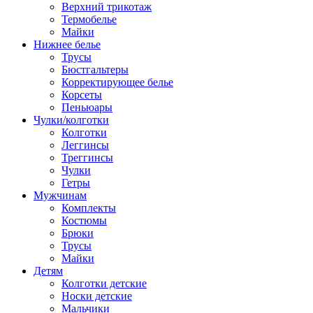
Верхний трикотаж
Термобелье
Майки
Нижнее белье
Трусы
Бюстгальтеры
Корректирующее белье
Корсеты
Пеньюары
Чулки/колготки
Колготки
Леггинсы
Треггинсы
Чулки
Гетры
Мужчинам
Комплекты
Костюмы
Брюки
Трусы
Майки
Детям
Колготки детские
Носки детские
Мальчики