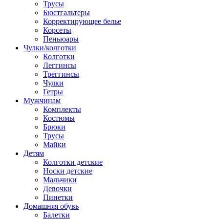
Трусы
Бюстгальтеры
Корректирующее белье
Корсеты
Пеньюары
Чулки/колготки
Колготки
Леггинсы
Треггинсы
Чулки
Гетры
Мужчинам
Комплекты
Костюмы
Брюки
Трусы
Майки
Детям
Колготки детские
Носки детские
Мальчики
Девочки
Пинетки
Домашняя обувь
Балетки