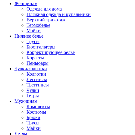
Женщинам
Одежда для дома
Пляжная одежда и купальники
Верхний трикотаж
Термобелье
Майки
Нижнее белье
Трусы
Бюстгальтеры
Корректирующее белье
Корсеты
Пеньюары
Чулки/колготки
Колготки
Леггинсы
Треггинсы
Чулки
Гетры
Мужчинам
Комплекты
Костюмы
Брюки
Трусы
Майки
Детям