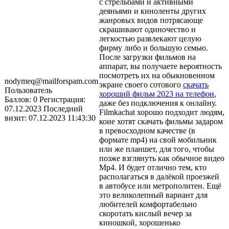
с стрельбами и активными
деяньями и киноленты других
жанровых видов потрясающе
скрашивают одиночество и
легкостью развлекают целую
фирму либо и большую семью.
После загрузки фильмов на
аппарат, вы получаете вероятность
посмотреть их на обыкновенном
nodymeq@mailforspam.com
экране своего сотового
скачать
Пользователь
хороший фильм 2023 на телефон
,
Баллов:
0
Регистрация:
даже без подключения к онлайну.
07.12.2023
Последний
Filmkachat хорошо подходит людям,
визит:
07.12.2023 11:43:30
коие хотят скачать фильмы задаром
в превосходном качестве (в
формате mp4) на свой мобильник
или же планшет, для того, чтобы
позже взглянуть как обычное видео
Mp4. И будет отлично тем, кто
располагаться в далёкой проезжей
в автобусе или метрополитен. Ещё
это великолепный вариант для
любителей комфортабельно
скоротать кислый вечер за
киношкой, хорошенько