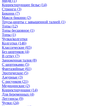
Миди (1)
Корректирующее белье (14)
Стринги (3)
Бикини (7)
Макси бикини (2)
Трусы-шорты с завышенной талией (1)
Топы (12)
Топы бесшовное (1)
Топы (1)
Чулки/колготки
Колготки (146)
Классические (65)
Без шортиков (4)
В сетку (7)
Заниженная талия (8)
C шортиками (5)
Фантазийные (61)
Эротические (5)
Ажурные (3)
С рисунком (21)
Медицинские (2)
Корректирующие (14)
Для беременных (4)
Леггинсы (9)
Чулки (24)