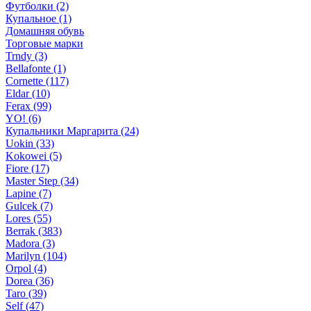
Футболки (2)
Купальное (1)
Домашняя обувь
Торговые марки
Trndy (3)
Bellafonte (1)
Cornette (117)
Eldar (10)
Ferax (99)
YO! (6)
Купальники Маргарита (24)
Uokin (33)
Kokowei (5)
Fiore (17)
Master Step (34)
Lapine (7)
Gulcek (7)
Lores (55)
Berrak (383)
Madora (3)
Marilyn (104)
Orpol (4)
Dorea (36)
Taro (39)
Self (47)