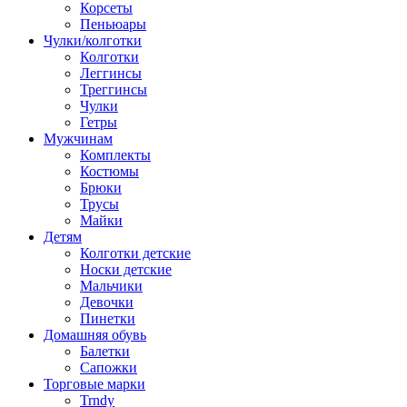
Корсеты
Пеньюары
Чулки/колготки
Колготки
Леггинсы
Треггинсы
Чулки
Гетры
Мужчинам
Комплекты
Костюмы
Брюки
Трусы
Майки
Детям
Колготки детские
Носки детские
Мальчики
Девочки
Пинетки
Домашняя обувь
Балетки
Сапожки
Торговые марки
Trndy