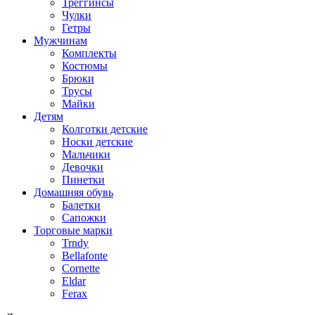
Треггинсы
Чулки
Гетры
Мужчинам
Комплекты
Костюмы
Брюки
Трусы
Майки
Детям
Колготки детские
Носки детские
Мальчики
Девочки
Пинетки
Домашняя обувь
Балетки
Сапожки
Торговые марки
Trndy
Bellafonte
Cornette
Eldar
Ferax