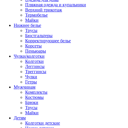
Пляжная одежда и купальники
Верхний трикотаж
Термобелье
Майки
Нижнее белье
Трусы
Бюстгальтеры
Корректирующее белье
Корсеты
Пеньюары
Чулки/колготки
Колготки
Леггинсы
Треггинсы
Чулки
Гетры
Мужчинам
Комплекты
Костюмы
Брюки
Трусы
Майки
Детям
Колготки детские