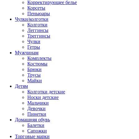
Корректирующее белье
Корсеты
Пеньюары
Чулки/колготки
Колготки
Леггинсы
Треггинсы
Чулки
Гетры
Мужчинам
Комплекты
Костюмы
Брюки
Трусы
Майки
Детям
Колготки детские
Носки детские
Мальчики
Девочки
Пинетки
Домашняя обувь
Балетки
Сапожки
Торговые марки