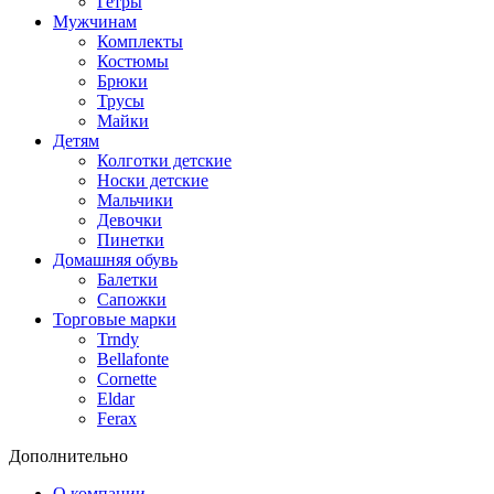
Гетры
Мужчинам
Комплекты
Костюмы
Брюки
Трусы
Майки
Детям
Колготки детские
Носки детские
Мальчики
Девочки
Пинетки
Домашняя обувь
Балетки
Сапожки
Торговые марки
Trndy
Bellafonte
Cornette
Eldar
Ferax
Дополнительно
О компании