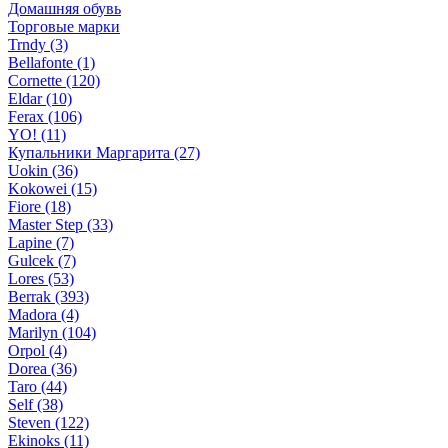
Домашняя обувь
Торговые марки
Trndy (3)
Bellafonte (1)
Cornette (120)
Eldar (10)
Ferax (106)
YO! (11)
Купальники Маргарита (27)
Uokin (36)
Kokowei (15)
Fiore (18)
Master Step (33)
Lapine (7)
Gulcek (7)
Lores (53)
Berrak (393)
Madora (4)
Marilyn (104)
Orpol (4)
Dorea (36)
Taro (44)
Self (38)
Steven (122)
Ekinoks (11)