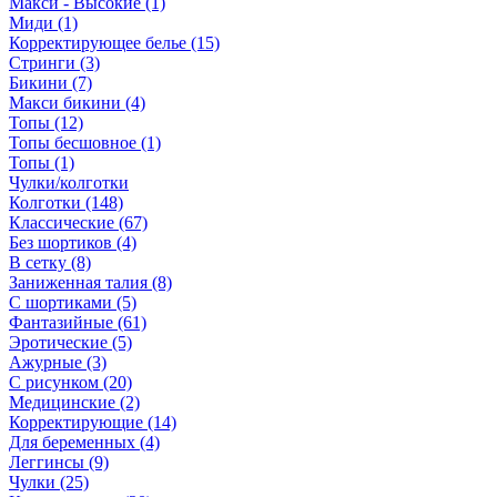
Макси - Высокие (1)
Миди (1)
Корректирующее белье (15)
Стринги (3)
Бикини (7)
Макси бикини (4)
Топы (12)
Топы бесшовное (1)
Топы (1)
Чулки/колготки
Колготки (148)
Классические (67)
Без шортиков (4)
В сетку (8)
Заниженная талия (8)
C шортиками (5)
Фантазийные (61)
Эротические (5)
Ажурные (3)
С рисунком (20)
Медицинские (2)
Корректирующие (14)
Для беременных (4)
Леггинсы (9)
Чулки (25)