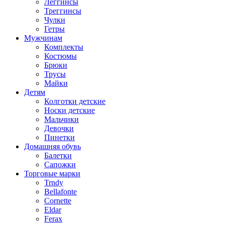
Леггинсы
Треггинсы
Чулки
Гетры
Мужчинам
Комплекты
Костюмы
Брюки
Трусы
Майки
Детям
Колготки детские
Носки детские
Мальчики
Девочки
Пинетки
Домашняя обувь
Балетки
Сапожки
Торговые марки
Trndy
Bellafonte
Cornette
Eldar
Ferax