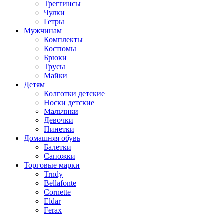
Треггинсы
Чулки
Гетры
Мужчинам
Комплекты
Костюмы
Брюки
Трусы
Майки
Детям
Колготки детские
Носки детские
Мальчики
Девочки
Пинетки
Домашняя обувь
Балетки
Сапожки
Торговые марки
Trndy
Bellafonte
Cornette
Eldar
Ferax