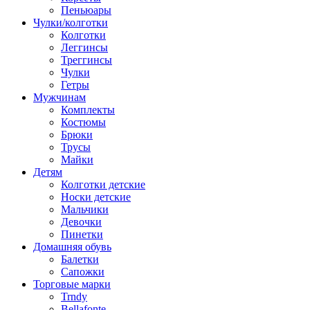
Пеньюары
Чулки/колготки
Колготки
Леггинсы
Треггинсы
Чулки
Гетры
Мужчинам
Комплекты
Костюмы
Брюки
Трусы
Майки
Детям
Колготки детские
Носки детские
Мальчики
Девочки
Пинетки
Домашняя обувь
Балетки
Сапожки
Торговые марки
Trndy
Bellafonte