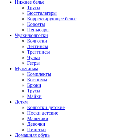
Нижнее белье
Трусы
Бюстгальтеры
Корректирующее белье
Корсеты
Пеньюары
Чулки/колготки
Колготки
Леггинсы
Треггинсы
Чулки
Гетры
Мужчинам
Комплекты
Костюмы
Брюки
Трусы
Майки
Детям
Колготки детские
Носки детские
Мальчики
Девочки
Пинетки
Домашняя обувь