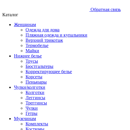
Обратная связь
Каталог
Женщинам
Одежда для дома
Пляжная одежда и купальники
Верхний трикотаж
Термобелье
Майки
Нижнее белье
Трусы
Бюстгальтеры
Корректирующее белье
Корсеты
Пеньюары
Чулки/колготки
Колготки
Леггинсы
Треггинсы
Чулки
Гетры
Мужчинам
Комплекты
Костюмы