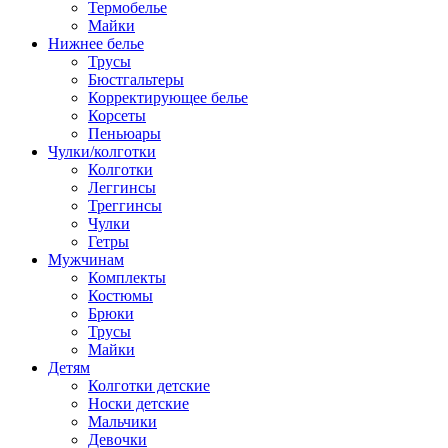
Термобелье
Майки
Нижнее белье
Трусы
Бюстгальтеры
Корректирующее белье
Корсеты
Пеньюары
Чулки/колготки
Колготки
Леггинсы
Треггинсы
Чулки
Гетры
Мужчинам
Комплекты
Костюмы
Брюки
Трусы
Майки
Детям
Колготки детские
Носки детские
Мальчики
Девочки