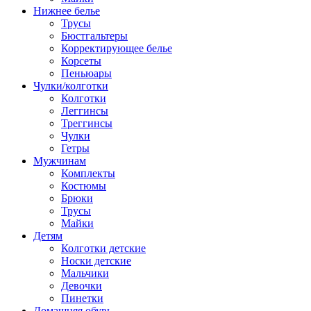
Нижнее белье
Трусы
Бюстгальтеры
Корректирующее белье
Корсеты
Пеньюары
Чулки/колготки
Колготки
Леггинсы
Треггинсы
Чулки
Гетры
Мужчинам
Комплекты
Костюмы
Брюки
Трусы
Майки
Детям
Колготки детские
Носки детские
Мальчики
Девочки
Пинетки
Домашняя обувь